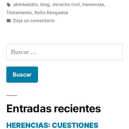
en
Etiquetas:
abintestato
,
blog
,
derecho civil
,
Herencias
,
Testamento
,
Xeito Abogados
en
Deja un comentario
HERENCIAS:
CUESTIONES
FRECUENTES
Buscar:
Entradas recientes
HERENCIAS: CUESTIONES