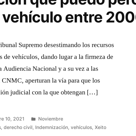
n vehículo entre 20
Tribunal Supremo desestimando los recursos
s de vehículos, dando lugar a la firmeza de
la Audiencia Nacional y a su vez a las
a CNMC, aperturan la vía para que los
ción judicial con la que obtengan […]
Publicado
e 10, 2021
Noviembre
en
s
,
derecho civil
,
Indemnización
,
vehículos
,
Xeito