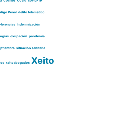
ia
Coches
Covid
covid-19
digo Penal
delito telemático
Herencias
Indemnización
logías
okupación
pandemia
eptiembre
situación sanitaria
Xeito
los
xeitoabogados