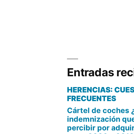
Entradas rec
ión
HERENCIAS: CUE
FRECUENTES
Cártel de coches 
indemnización qu
percibir por adquir