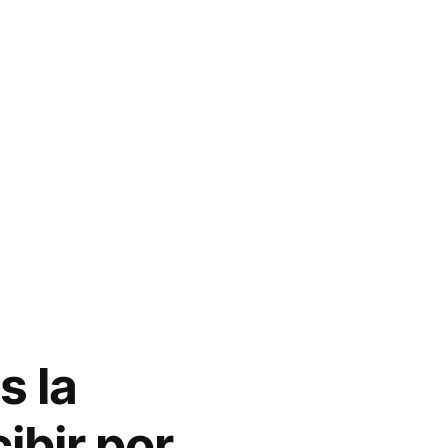
s la
ibir por