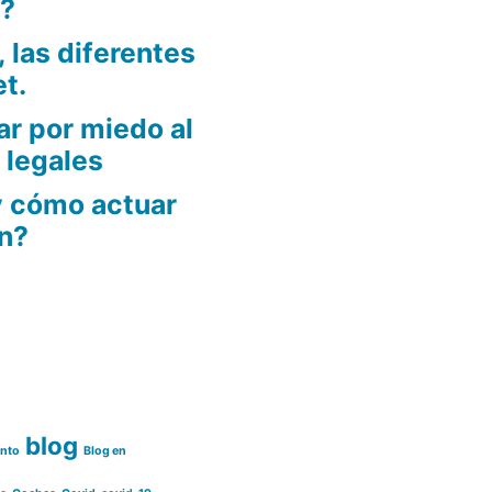
3?
 las diferentes
et.
r por miedo al
 legales
y cómo actuar
n?
blog
ento
Blog en