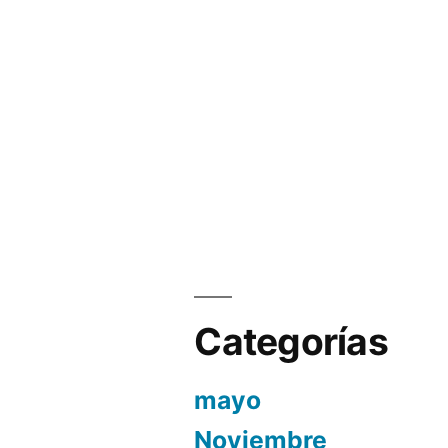
entre
2006
y
2013?
Categorías
mayo
Noviembre