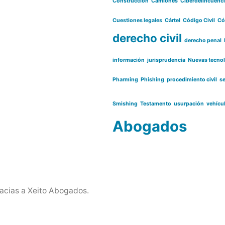
Construcción
Camiones
Ciberdelincuenc
Cuestiones legales
Cártel
Código Civil
Có
derecho civil
derecho penal
información
jurisprudencia
Nuevas tecno
Pharming
Phishing
procedimiento civil
s
Smishing
Testamento
usurpación
vehícu
Abogados
acias a Xeito Abogados.