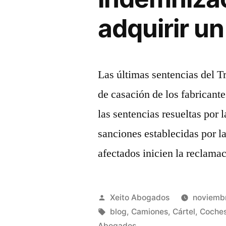
adquirir u
Las últimas sentencias del 
de casación de los fabricante
las sentencias resueltas por 
sanciones establecidas por l
afectados inicien la reclama
Publicado
Xeito Abogados
noviembr
por
Etiquetas:
blog
,
Camiones
,
Cártel
,
Coche
Abogados