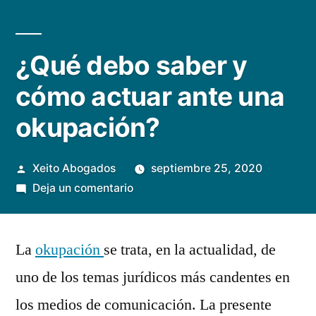
¿Qué debo saber y
cómo actuar ante una
okupación?
Publicado
Xeito Abogados
septiembre 25, 2020
por
en
Deja un comentario
¿Qué
debo
La
okupación
se trata, en la actualidad, de
saber
y
uno de los temas jurídicos más candentes en
cómo
los medios de comunicación. La presente
actuar