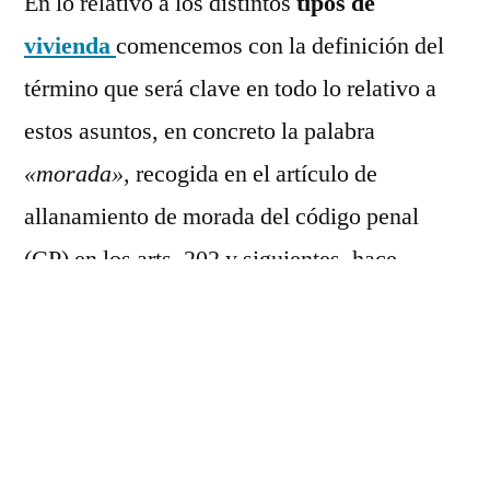
En lo relativo a los distintos
tipos de
vivienda
comencemos con la definición del
término que será clave en todo lo relativo a
estos asuntos, en concreto la palabra
«morada»
, recogida en el artículo de
allanamiento de morada del código penal
(CP) en los arts. 202 y siguientes, hace
referencia, según la RAE y la jurisprudencia,
al local donde habita una persona, o espacio
físico delimitado, que permite a su morador
proteger su vida privada y ejercer su facultad
de exclusión respecto de terceros, es decir, el