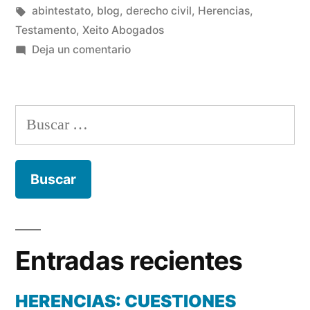
en
Etiquetas:
abintestato
,
blog
,
derecho civil
,
Herencias
,
Testamento
,
Xeito Abogados
en
Deja un comentario
HERENCIAS:
CUESTIONES
FRECUENTES
Buscar:
Entradas recientes
HERENCIAS: CUESTIONES