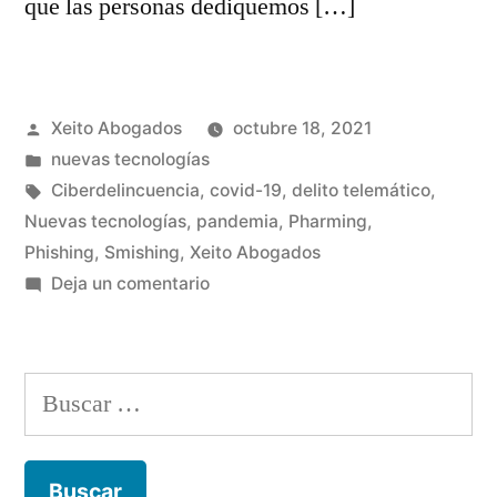
que las personas dediquemos […]
Publicado
Xeito Abogados
octubre 18, 2021
por
Publicado
nuevas tecnologías
en
Etiquetas:
Ciberdelincuencia
,
covid-19
,
delito telemático
,
Nuevas tecnologías
,
pandemia
,
Pharming
,
Phishing
,
Smishing
,
Xeito Abogados
en
Deja un comentario
Ciberdelincuencia,
las
diferentes
Buscar:
estafas
por
Internet.