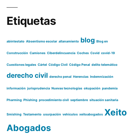
Etiquetas
blog
abintestato
Absentismo escolar
allanamiento
Blog en
Construcción
Camiones
Ciberdelincuencia
Coches
Covid
covid-19
Cuestiones legales
Cártel
Código Civil
Código Penal
delito telemático
derecho civil
derecho penal
Herencias
Indemnización
información
jurisprudencia
Nuevas tecnologías
okupación
pandemia
Pharming
Phishing
procedimiento civil
septiembre
situación sanitaria
Xeito
Smishing
Testamento
usurpación
vehículos
xeitoabogados
Abogados